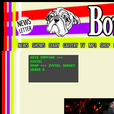
KEIN EMPFANG +++
ZUVIEL
SPAM +++ ZUVIEL GERAET
UEBER DEM PLA