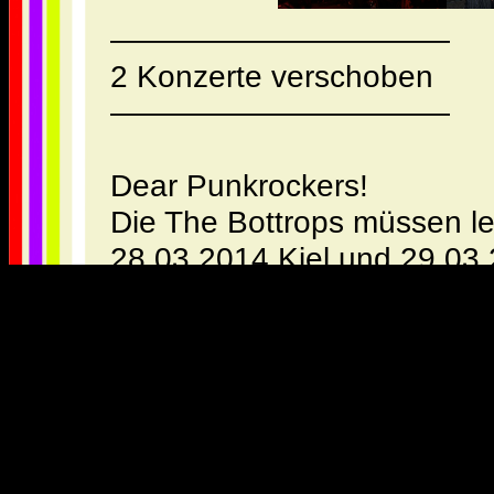
———————————
2 Konzerte verschoben
———————————
Dear Punkrockers!
Die The Bottrops müssen le
28.03.2014 Kiel und 29.03.
Bang Benno musste seinen 
dreht da nämlich einen Film 
Porno, bloss einen Dokumen
vertrösten euch auf die Na
hier an dieser Stelle beka
tröstet euch
Heult nicht ...